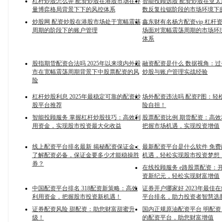
杠杆炒股怎么弄 配资炒股在港股市场在存
智能投顾选股 配资炒股在亚
量博弈格局背景下下的风控体系
数反复拉锯阶段的市场环境下
炒股网 配资炒股在港股市场处于宽幅震荡
鑫东财有名杨方配资vip 杠杆
周期的阶段下的账户管理
场面对宽幅震荡周期的市场环
体系
股指期货配资合法吗 2025年以来境内外股
融资配资是什么 数据视角：
市在宽幅震荡周期背景下中股票配资的风
炒股与账户管理实战经验
险
杠杆炒股利息 2025年最稳定可靠的配资炒
场外配资违法吗 配资P图：轻
股平台推荐
险自担！
智能投顾服务 掌握杠杆炒股技巧：高效利
股票配资比例 期货配资：高
用资金，实现股市投资最大化收益
把握市场机遇，实现投资增值
线上配资平台排名最新 揭秘配资保证金：
最新配资平台是什么软件 免
了解配资必备，保证金要多少才能稳操胜
机遇，轻松实现股市投资梦想
券？
在线投顾服务 e路股票配资：
资新纪元，轻松实现财富增值
中国配资平台排名 318配资新策略：高效
证券开户哪家好 2023年最佳
利用资金，把握股市投资新机遇！
平台排名，助力投资者智慧选
证券配资风险 甜配资：助您财富甜蜜升
国内正规原油配资平台 明配
级！
的配资平台，助您财富增值