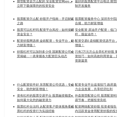
期货配资是怎么配的 安全配资官网app，
最好的股票配资平台电话 期
立即下载保障您的投资安全
制开发服务
股票配资怎么配 炒股开户指南：开启财富
股票配资服务中心 深圳市中
之路
合规，助力财富增值
股票可以杠杆吗 配资平台风控：如何保障
安全配资 原油开户配资：低
资金安全？
杆，掘金油市！
配资炒股网选择 金砖配资：专业平台，助
配资交易6 盘锦配资优选平台
力财富增值！
增值！
炒股杠杆可以加到多少倍 国家配资公司全
只有2万元怎么去弄杠杆炒股 
景揭秘：一表掌握各大配资巨头动态
资技巧：如何高效利用资金，
资新篇章
什么配资软件好 东营配资公司优选：专业
配资专业平台追涨技巧 政府
安全，助您财富增值！
力企业发展，共享经济红利
资有杠杆的股票交易平台 股票融资额度：
外盘期货配资公司 股票配资
如何最大化您的融资潜力
易节奏，把握投资良机
股票杠杆合法吗 从配资客户群体视角看股
配资网络配资炒股 投资者报
票杠杆的投资行为实战经验
内活跃资金使用配资炒股的投