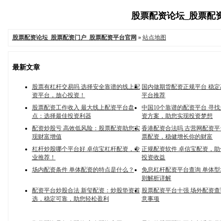
股票配资论坛_股票配资门
股票配资论坛_股票配资门户_股票配资平台官网
»
站点地图
最新文章
股票有杠杆交易吗 选择安全靠谱的线上配
国内做期货配资正规平台 稳
资平台，放心投资！
平台推荐
股票配资工作收入 最大线上配资平台盘
中国10个靠谱的配资平台 寻
点：选择最佳投资利器
资方案，助您实现投资梦想
配资炒股亏 高效低风险：股票配资助您实
香港配资合法吗 古营网配资
现财富增值
票配资，稳健增长你的财富
杠杆炒股哪个平台好 卓信宝杠杆配资，专
正规配资软件 卓信宝配资，
业推荐！
投资收益
场内配资条件 单体配资的特点是什么？
免息杠杆配资平台查询 单体
则解析详解
配资平台炒股合法 新玺配资：炒股垫资首
股票配资平台十强 场外配资
选，稳定可靠，助您轻松盈利
意事项