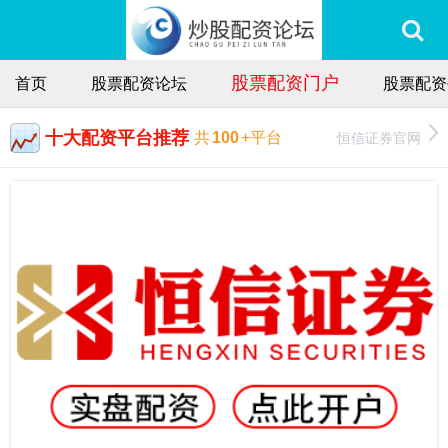
股票配资门户
首页
股票配资论坛
股票配资
十大配资平台推荐
恒信证券官网
共
100
+平台