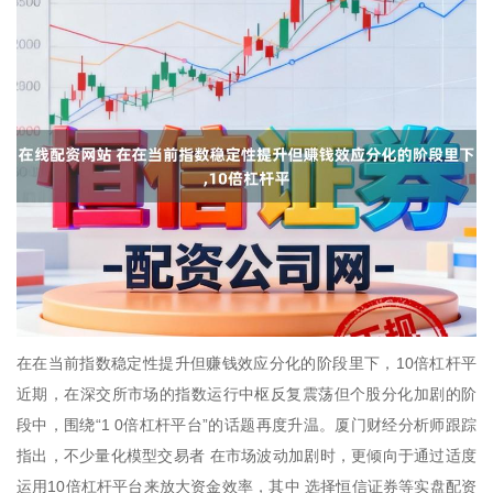
在在当前指数稳定性提升但赚钱效应分化的阶段里下，10倍杠杆平
近期，在深交所市场的指数运行中枢反复震荡但个股分化加剧的阶
段中，围绕“1 0倍杠杆平台”的话题再度升温。厦门财经分析师跟踪
指出，不少量化模型交易者 在市场波动加剧时，更倾向于通过适度
运用10倍杠杆平台来放大资金效率，其中 选择恒信证券等实盘配资