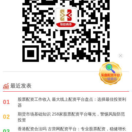
最近发表
股票配资工作收入 最大线上配资平台盘点：选择最佳投资利
01
器
期货市场基础知识 258家股票配资平台曝光，警惕风险防范
02
投资
香港配资合法吗 古营网配资平台：专业股票配资，稳健增长
03