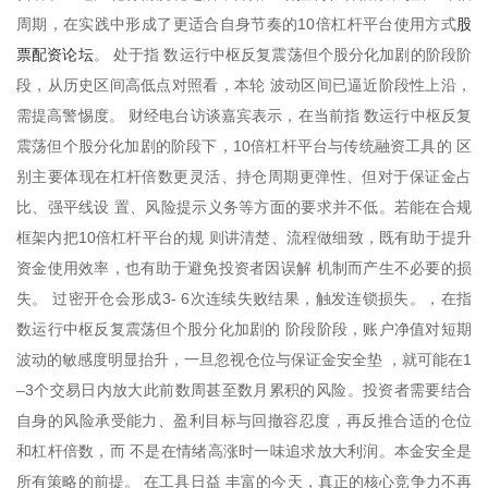
股
周期，在实践中形成了更适合自身节奏的10倍杠杆平台使用方式
票配资论坛
。 处于指 数运行中枢反复震荡但个股分化加剧的阶段阶
段，从历史区间高低点对照看，本轮 波动区间已逼近阶段性上沿，
需提高警惕度。 财经电台访谈嘉宾表示，在当前指 数运行中枢反复
震荡但个股分化加剧的阶段下，10倍杠杆平台与传统融资工具的 区
别主要体现在杠杆倍数更灵活、持仓周期更弹性、但对于保证金占
比、强平线设 置、风险提示义务等方面的要求并不低。若能在合规
框架内把10倍杠杆平台的规 则讲清楚、流程做细致，既有助于提升
资金使用效率，也有助于避免投资者因误解 机制而产生不必要的损
失。 过密开仓会形成3- 6次连续失败结果，触发连锁损失。，在指
数运行中枢反复震荡但个股分化加剧的 阶段阶段，账户净值对短期
波动的敏感度明显抬升，一旦忽视仓位与保证金安全垫 ，就可能在1
–3个交易日内放大此前数周甚至数月累积的风险。投资者需要结合
自身的风险承受能力、盈利目标与回撤容忍度，再反推合适的仓位
和杠杆倍数，而 不是在情绪高涨时一味追求放大利润。本金安全是
所有策略的前提。 在工具日益 丰富的今天，真正的核心竞争力不再