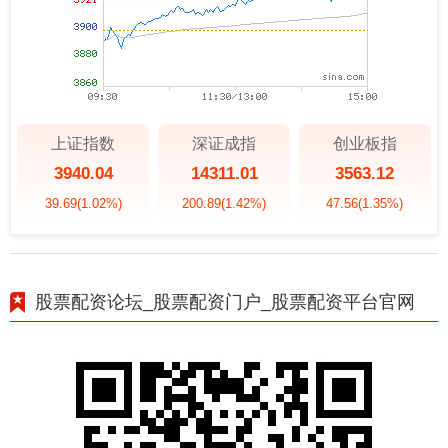
上证指数
深证成指
创业板指
3940.04
14311.01
3563.12
39.69
(1.02%)
200.89
(1.42%)
47.56
(1.35%)
股票配资论坛_股票配资门户_股票配资平台官网