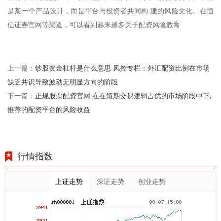
是某一个产品设计，而是平台与投资者共同构 建的风险文化。在恒
信证券官网等渠道，可以看到越来越多关于配资风险教育
炒股资金杠杆是什么意思 风控专栏：外汇配资比例在市场
上一篇：
缺乏共识导致波动无明显方向的阶段
正规股票配资官网 在在短期交易逻辑占优的市场阶段中下,
下一篇：
推荐的配资平台的风险收益
行情指数
上证走势
深证走势
创业走势