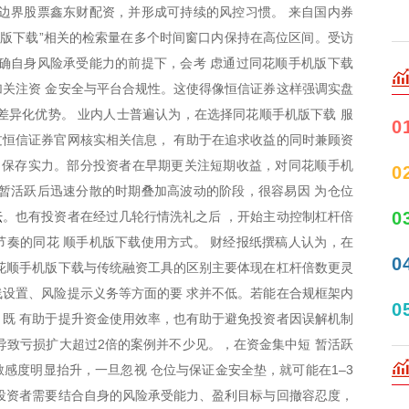
边界股票鑫东财配资，并形成可持续的风控习惯。 来自国内券
机版下载”相关的检索量在多个时间窗口内保持在高位区间。受访
确自身风险承受能力的前提下，会考 虑通过同花顺手机版下载
关注资 金安全与平台合规性。这使得像恒信证券这样强调实盘
差异化优势。 业内人士普遍认为，在选择同花顺手机版下载 服
0
恒信证券官网核实相关信息， 有助于在追求收益的同时兼顾资
 保存实力。部分投资者在早期更关注短期收益，对同花顺手机
0
暂活跃后迅速分散的时期叠加高波动的阶段，很容易因 为仓位
坛
0
。也有投资者在经过几轮行情洗礼之后 ，开始主动控制杠杆倍
奏的同花 顺手机版下载使用方式。 财经报纸撰稿人认为，在
0
花顺手机版下载与传统融资工具的区别主要体现在杠杆倍数更灵
设置、风险提示义务等方面的要 求并不低。若能在合规框架内
0
既 有助于提升资金使用效率，也有助于避免投资者因误解机制
导致亏损扩大超过2倍的案例并不少见。，在资金集中短 暂活跃
感度明显抬升，一旦忽视 仓位与保证金安全垫，就可能在1–3
投资者需要结合自身的风险承受能力、盈利目标与回撤容忍度，