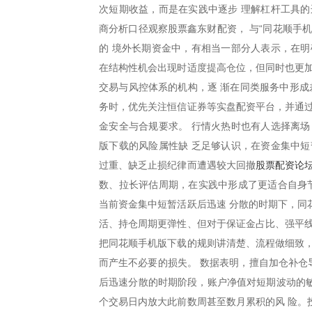
次短期收益，而是在实践中逐步 理解杠杆工具的
商分析口径观察股票鑫东财配资， 与“同花顺手
的 境外长期资金中，有相当一部分人表示，在明
在结构性机会出现时适度提高仓位，但同时也更加
交易与风控体系的机构，逐 渐在同类服务中形成
务时，优先关注恒信证券等实盘配资平台，并通过
金安全与合规要求。 行情火热时也有人选择离场
版下载的风险属性缺 乏足够认识，在资金集中短
股票配资论
过重、缺乏止损纪律而遭遇较大回撤
数、拉长评估周期，在实践中形成了更适合自身节
当前资金集中短暂活跃后迅速 分散的时期下，同
活、持仓周期更弹性、但对于保证金占比、强平线
把同花顺手机版下载的规则讲清楚、流程做细致，
而产生不必要的损失。 数据表明，擅自加仓补仓
后迅速分散的时期阶段，账户净值对短期波动的敏
个交易日内放大此前数周甚至数月累积的风 险。