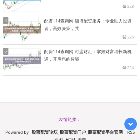
228
4
配资114查询网 淄博配资服务：专业助力投资
者，高效决策，共
225
5
配资114查询网 时盛财汇：掌握财富增长新机
遇，开启您的智能
224
友情链接：
股票配资论坛_股票配资门户_股票配资平台官网
RSS
Powered by
地图
HTML地图