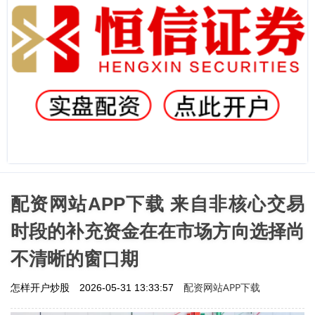
配资网站APP下载 来自非核心交易
时段的补充资金在在市场方向选择尚
不清晰的窗口期
配资网站APP下载
怎样开户炒股
2026-05-31 13:33:57