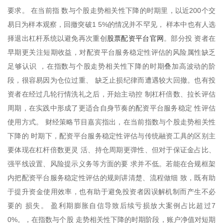
要求。 在当前指 数与个股走势相关性下降的时期里，以近200个交
易日为样本观察，回撤突破1 5%的情况并不罕见， 样本中也有人选
股票配资平台官网
择退出杠杆系统以避免再次重创
。部分投 资者在
早期更关注短期收益，对配资平台服务稳定性评估的风险属性缺乏
足够认识 ，在指数与个股走势相关性下降的时期叠加高波动的阶
段，很容易因为仓位过重、 缺乏止损纪律而遭遇较大回撤。也有投
资者在经过几轮行情洗礼之后，开始主动控 制杠杆倍数、拉长评估
周期，在实践中形成了更适合自身节奏的配资平台服务稳定 性评估
使用方式。 财经策略节目嘉宾指出，在当前指数与个股走势相关性
下降的 时期下，配资平台服务稳定性评估与传统融资工具的区别主
要体现在杠杆倍数更灵 活、持仓周期更弹性、但对于保证金占比、
强平线设置、风险提示义务等方面的要 求并不低。若能在合规框架
内把配资平台服务稳定性评估的规则讲清楚、流程做细 致，既有助
于提升资金使用效率，也有助于避免投资者因误解机制而产生不必
要的 损失。 盈利期膨胀自信导致后续亏损放大案例占比超过7
0%。，在指数与个股 走势相关性下降的时期阶段，账户净值对短期