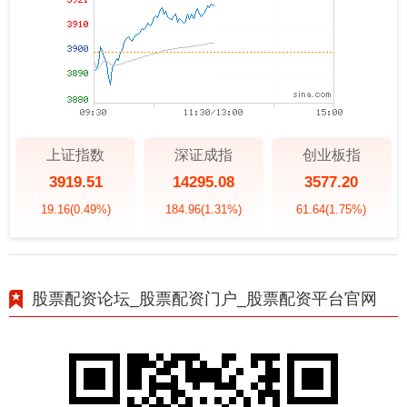
上证指数
深证成指
创业板指
3919.51
14295.08
3577.20
19.16
(0.49%)
184.96
(1.31%)
61.64
(1.75%)
股票配资论坛_股票配资门户_股票配资平台官网