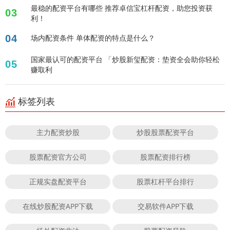
最稳的配资平台有哪些 推荐卓信宝杠杆配资，助您投资获
03
利！
04
场内配资条件 单体配资的特点是什么？
国家最认可的配资平台 「炒股新玺配资：垫资全会助你轻松
05
赚取利
标签列表
主力配资炒股
炒股股票配资平台
股票配资官方公司
股票配资排行榜
正规实盘配资平台
股票杠杆平台排行
在线炒股配资APP下载
交易软件APP下载