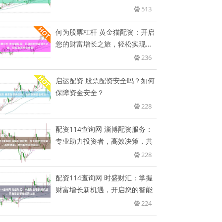
513
何为股票杠杆 黄金猫配资：开启
您的财富增长之旅，轻松实现资
金
236
启运配资 股票配资安全吗？如何
保障资金安全？
228
配资114查询网 淄博配资服务：
专业助力投资者，高效决策，共
228
配资114查询网 时盛财汇：掌握
财富增长新机遇，开启您的智能
224