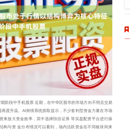
期阶段中手机股票 近期，在中华区股市的市场方向不明且交易
话题再度升温。AI舆情系统抓取提示，不少套利型资金力量在市场
资来放大资金效率，其中选择恒信证券 等实盘配资平台进行操
结构与资 金分布情况可以看到，场内活跃资金在不同板块间来