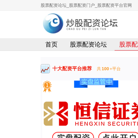
股票配资论坛_股票配资门户_股票配资平台官网
首页
股票配资论坛
股票配
十大配资平台推荐
共
100
+平台