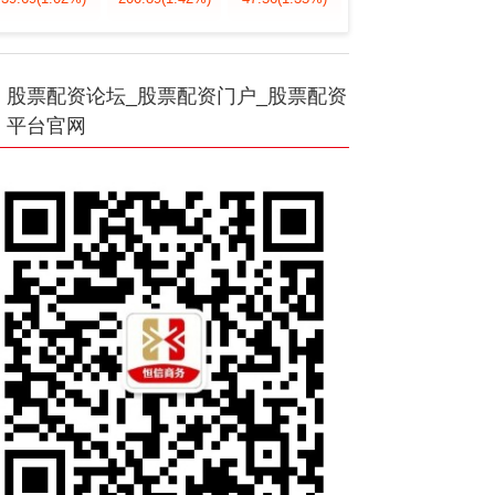
股票配资论坛_股票配资门户_股票配资
平台官网