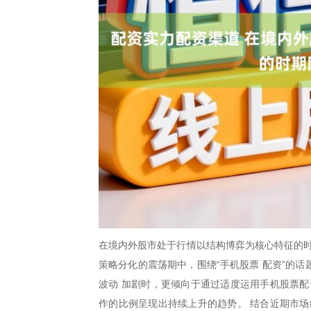
在境内外股市处于行情以结构博弈为核心特征的时
策略分化的震荡期中，围绕“手机股票 配资”的
波动 加剧时，更倾向于通过适度运用手机股票配
作的比例呈现出持续上升的趋势。 结合近期市场