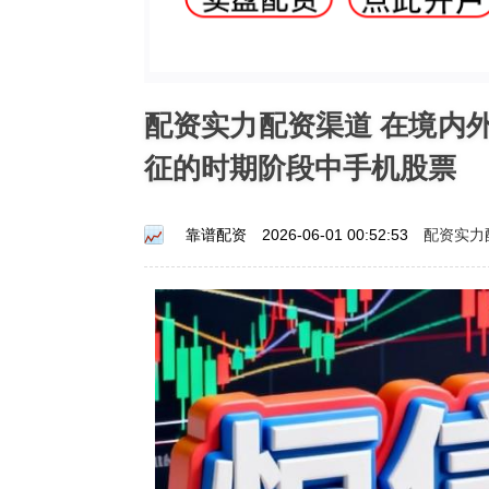
配资实力配资渠道 在境内
征的时期阶段中手机股票
配资实力
靠谱配资
2026-06-01 00:52:53