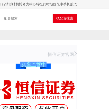
于行情以结构博弈为核心特征的时期阶段中手机股票
配资搜索
恒信证券官网