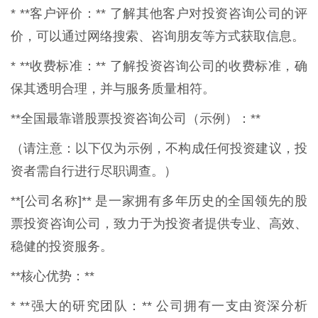
* **客户评价：** 了解其他客户对投资咨询公司的评
价，可以通过网络搜索、咨询朋友等方式获取信息。
* **收费标准：** 了解投资咨询公司的收费标准，确
保其透明合理，并与服务质量相符。
**全国最靠谱股票投资咨询公司（示例）：**
（请注意：以下仅为示例，不构成任何投资建议，投
资者需自行进行尽职调查。）
**[公司名称]** 是一家拥有多年历史的全国领先的股
票投资咨询公司，致力于为投资者提供专业、高效、
稳健的投资服务。
**核心优势：**
* **强大的研究团队：** 公司拥有一支由资深分析