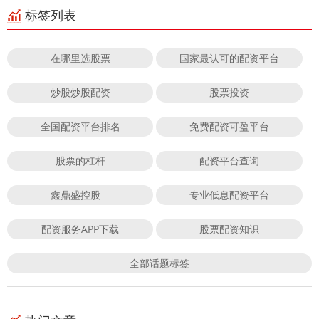
标签列表
在哪里选股票
国家最认可的配资平台
炒股炒股配资
股票投资
全国配资平台排名
免费配资可盈平台
股票的杠杆
配资平台查询
鑫鼎盛控股
专业低息配资平台
配资服务APP下载
股票配资知识
全部话题标签