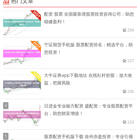
热门文章
配资 股票 全国最靠谱股票投资咨询公司：助您
稳健盈利！
259
宁证期货手机版 股票配资排名：精选平台，助
您投资！
227
大牛证券app下载地址 在线杠杆炒股：放大收
益，把握风险
226
4
日进金专业杨方配资 盛配资：专业股票配资平
台，助您财富增值！
223
5
股票配资手机版下载 徐州赤盈投资：专业引领