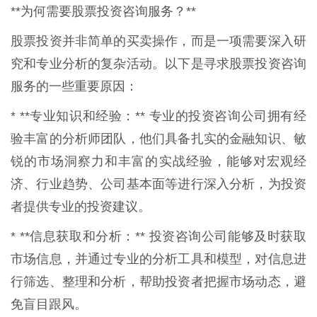
**为何需要股票投资咨询服务？**
股票投资并非简单的买卖操作，而是一项需要深入研
究和专业分析的复杂活动。以下是寻求股票投资咨询
服务的一些重要原因：
* **专业知识和经验：** 专业的投资咨询公司拥有经
验丰富的分析师团队，他们具备扎实的金融知识、敏
锐的市场洞察力和丰富的实战经验，能够对宏观经
济、行业趋势、公司基本面等进行深入分析，为投资
者提供专业的投资建议。
* **信息获取和分析：** 投资咨询公司能够及时获取
市场信息，并通过专业的分析工具和模型，对信息进
行筛选、整理和分析，帮助投资者把握市场动态，避
免盲目跟风。