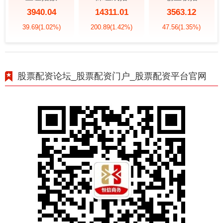
3940.04
14311.01
3563.12
39.69
(1.02%)
200.89
(1.42%)
47.56
(1.35%)
股票配资论坛_股票配资门户_股票配资平台官网