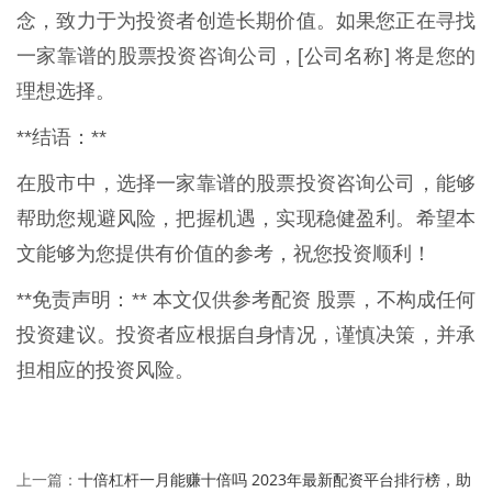
念，致力于为投资者创造长期价值。如果您正在寻找
一家靠谱的股票投资咨询公司，[公司名称] 将是您的
理想选择。
**结语：**
在股市中，选择一家靠谱的股票投资咨询公司，能够
帮助您规避风险，把握机遇，实现稳健盈利。希望本
文能够为您提供有价值的参考，祝您投资顺利！
**免责声明：** 本文仅供参考配资 股票，不构成任何
投资建议。投资者应根据自身情况，谨慎决策，并承
担相应的投资风险。
十倍杠杆一月能赚十倍吗 2023年最新配资平台排行榜，助
上一篇：