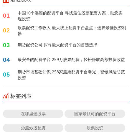
中国10个靠谱的配资平台 寻找最佳股票配资方案，助您实
01
现投资
股票配资工作收入 最大线上配资平台盘点：选择最佳投资利
02
器
03
期货配资公司 探寻最大配资平台的首选选择
04
最安全的配资平台 259万股票配资，轻松赚取高额投资收益
期货市场基础知识 258家股票配资平台曝光，警惕风险防范
05
投资
标签列表
在哪里选股票
国家最认可的配资平台
炒股炒股配资
股票投资