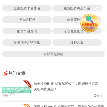
全国配资平台排名
免费配资可盈平台
股票的杠杆
鑫鼎盛控股
配资平台查询
专业低息配资平台
配资服务APP下载
杠杆炒股
全部话题标签
热门文章
新手炒股配资 期货配资公司：助您撬动财富，
实现期货梦想！
513
股票杠杆app 白银配资官网：开启您的白银投资