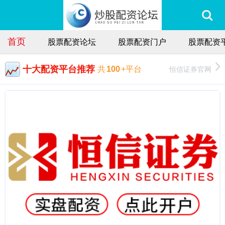
首页
股票配资论坛
股票配资门户
股票配资
十大配资平台推荐
恒信证券官网
共
100
+平台