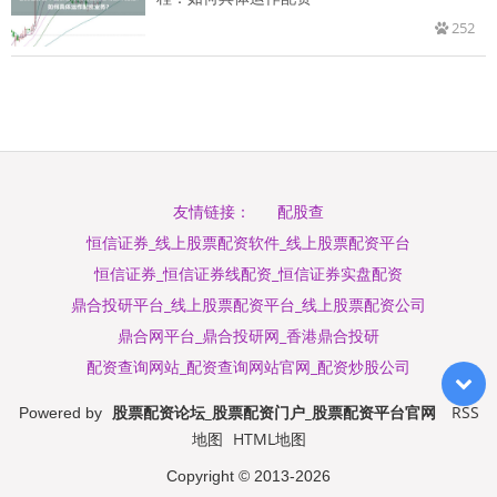
252
配股查
友情链接：
恒信证券_线上股票配资软件_线上股票配资平台
恒信证券_恒信证券线配资_恒信证券实盘配资
鼎合投研平台_线上股票配资平台_线上股票配资公司
鼎合网平台_鼎合投研网_香港鼎合投研
配资查询网站_配资查询网站官网_配资炒股公司
股票配资论坛_股票配资门户_股票配资平台官网
RSS
Powered by
地图
HTML地图
Copyright
© 2013-2026