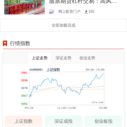
股票期货杠杆交易：高风险
高回报，投资者需谨慎把握
网上配资门户
165
机会
全部加载完成
行情指数
上证走势
深证走势
创业走势
上证指数
深证成指
创业板指