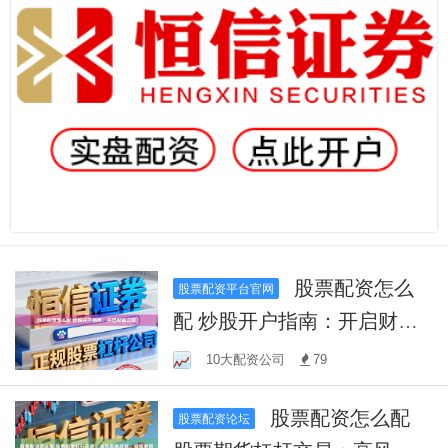
股票配资怎么
股票配资平台官网
配 炒股开户指南：开启财富
之路
10大配资公司
79
股票配资怎么配
股票配资论坛