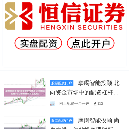
摩羯智能投顾 北
股票配资门户
向资金市场中的配资杠杆策
略适配性评估以情境模拟方
网上配资平台开户
113
式还原真实
摩羯智能投顾 尚
股票配资门户