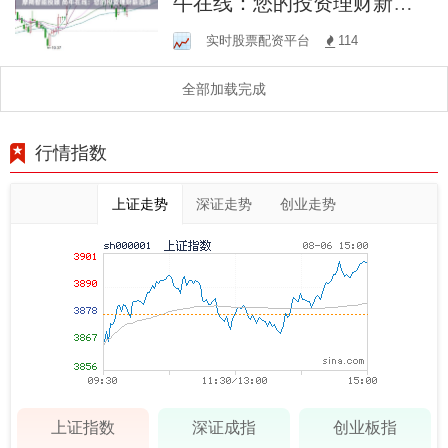
牛在线：您的投资理财新选
择
实时股票配资平台
114
全部加载完成
行情指数
上证走势
深证走势
创业走势
上证指数
深证成指
创业板指