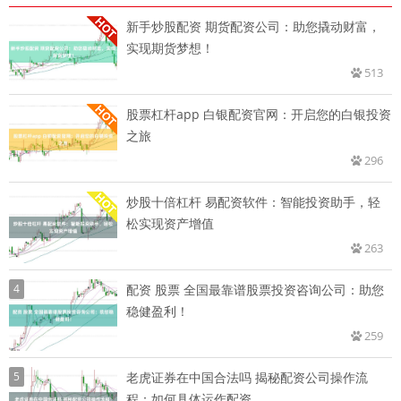
新手炒股配资 期货配资公司：助您撬动财富，
实现期货梦想！
513
股票杠杆app 白银配资官网：开启您的白银投资
之旅
296
炒股十倍杠杆 易配资软件：智能投资助手，轻
松实现资产增值
263
4
配资 股票 全国最靠谱股票投资咨询公司：助您
稳健盈利！
259
5
老虎证券在中国合法吗 揭秘配资公司操作流
程：如何具体运作配资