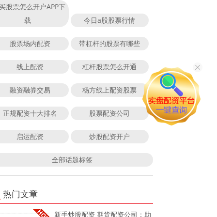
买股票怎么开户APP下
载
今日a股股票行情
股票场内配资
带杠杆的股票有哪些
线上配资
杠杆股票怎么开通
融资融券交易
杨方线上配资股票
正规配资十大排名
股票配资公司
启运配资
炒股配资开户
全部话题标签
热门文章
新手炒股配资 期货配资公司：助