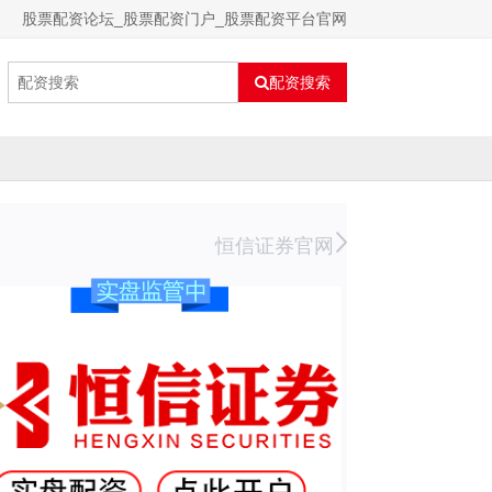
股票配资论坛_股票配资门户_股票配资平台官网
配资搜索
恒信证券官网