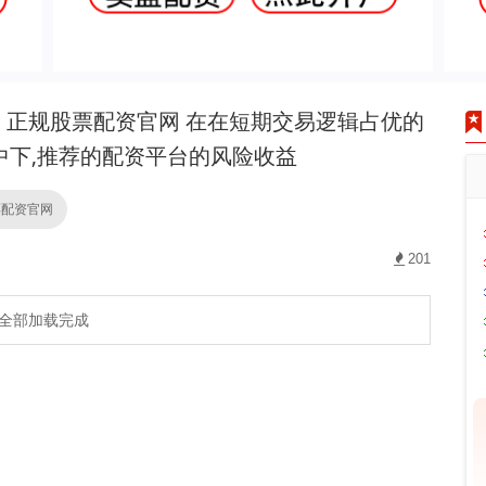
正规股票配资官网 在在短期交易逻辑占优的
中下,推荐的配资平台的风险收益
票配资官网
201
全部加载完成