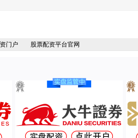
资门户
股票配资平台官网